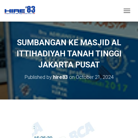
T
O
G
G
L
SUMBANGAN KE MASJID AL
E
N
ITTIHADIYAH TANAH TINGGI
A
V
JAKARTA PUSAT
I
G
Published by
hire83
on
October 21, 2024
A
T
I
O
N