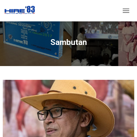
T
O
G
G
L
Sambutan
E
N
A
V
I
G
A
T
I
O
N