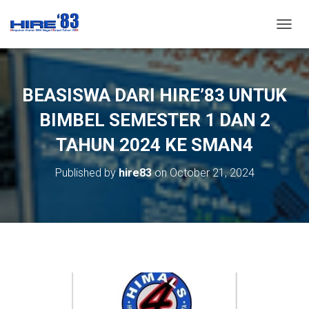
T
O
G
G
L
BEASISWA DARI HIRE’83 UNTUK
E
N
BIMBEL SEMESTER 1 DAN 2
A
V
TAHUN 2024 KE SMAN4
I
G
Published by
hire83
on
October 21, 2024
A
T
I
O
N